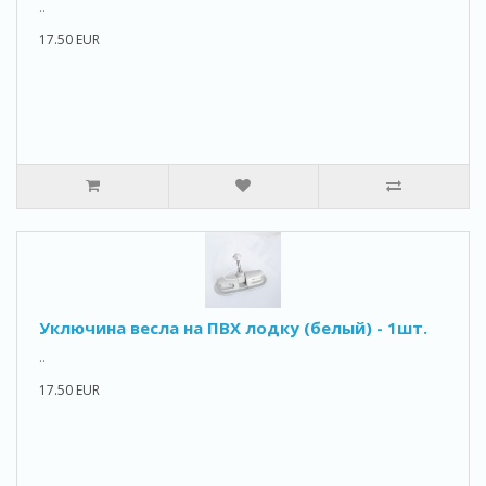
..
17.50 EUR
Уключина весла на ПВХ лодку (белый) - 1шт.
..
17.50 EUR