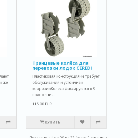
Транцевые колёса для
перевозки лодок CEREDI
елают
Пластиковая конструкцияНе требует
к же
обслуживания и устойчив к
коррозииКолеса фиксируются в 3
положения..
115.00 EUR
КУПИТЬ
Показано с 1 по 20 из 23 (всего 2 страниц)