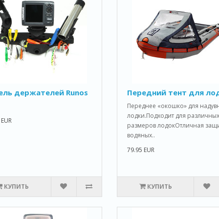
ель держателей Runos
Передний тент для ло
Переднее «окошко» для надув
лодки.Подходит для различны
 EUR
размеров лодокОтличная защи
водяных..
79.95 EUR
КУПИТЬ
КУПИТЬ