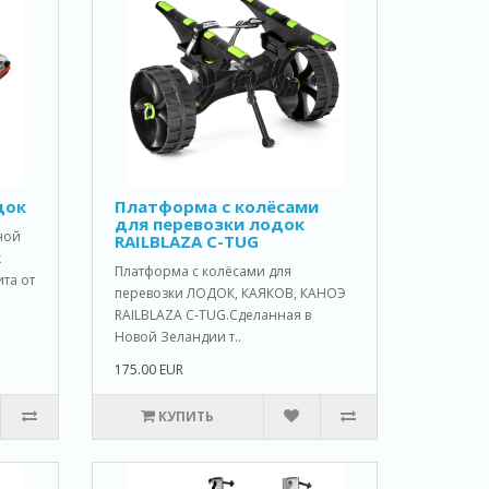
док
Платформа с колёсами
для перевозки лодок
ной
RAILBLAZA C-TUG
х
Платформа с колёсами для
та от
перевозки ЛОДОК, КАЯКОВ, КАНОЭ
RAILBLAZA C-TUG.Сделанная в
Новой Зеландии т..
175.00 EUR
КУПИТЬ