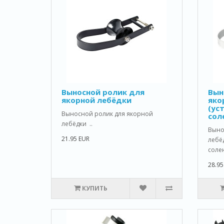
Выносной ролик для
Вын
якорной лебёдки
яко
(ус
Выносной ролик для якорной
сол
лебёдки ..
Выно
21.95 EUR
лебёд
солен
28.95
КУПИТЬ