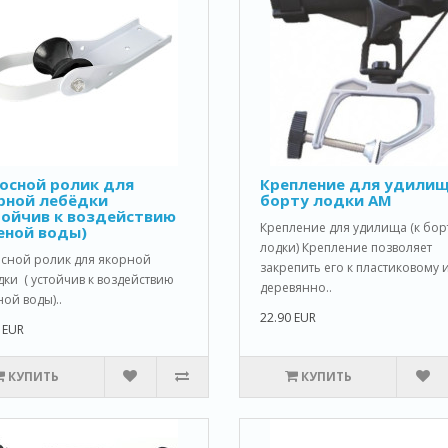
осной ролик для
Крепление для удилищ
рной лебёдки
борту лодки AM
тойчив к воздействию
Крепление для удилища (к бор
еной воды)
лодки) Крепление позволяет
сной ролик для якорной
закрепить его к пластиковому 
ки ( устойчив к воздействию
деревянно..
ой воды)..
22.90 EUR
 EUR
КУПИТЬ
КУПИТЬ