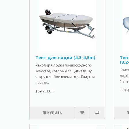
Тент для лодки (4,3-4,5m)
Тен
(3,2
Чехол для лодки превосходного
Каче
качества, который защитит вашу
лодок
лодку в любое время года.Гладкая
1.7m 
посадк..
119.9
189.95 EUR
КУПИТЬ