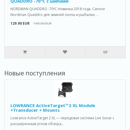
QUADDRO -70ºС с шипами
NORDMAN QUADDRO -70ºС Новинка 2018 года. Сапоги
Nordman Quaddro для зимней охоты и рыбалки. ..
129.90 EUR
149.90 EUR
Новые поступления
LOWRANCE ActiveTarget™2 XL Module
+Transducer + Mounts
Lowrance ActiveTarget 2 XL — передовая система Live Sonar с
расширенным углом обзора,..