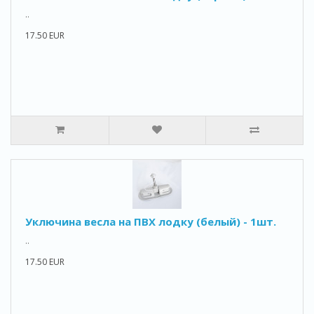
..
17.50 EUR
Уключина весла на ПВХ лодку (белый) - 1шт.
..
17.50 EUR