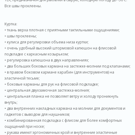
Все швы проклеены.
Куртка:
• ткань верха плотная с приятными тактильными ощущениями;
• швы проклеены;
• кулиса для регулировки объема низа куртки;
• очень удобный высокий штормовой капюшон на флисовой
подкладке с каркасным козырьком;
• регулировка капюшона в двух направлениях;
• два больших боковых кармана на застежке-молнии под клапанами;
• в правом боковом кармане карабин (для инструментов) на
эластичной тесьме;
• боковые карманы для рук на флисовой подкладке;
• центральная двухзамочная застежка-молния;
• центральная планка не позволяет ветру и холоду проникнуть
внутрь;
• два внутренних накладных кармана на молнии для документов и
гаджетов с выводом для наушников;
• комбинированная подкладка с флисом для более комфортных
ощущений при носке;
• рукава имеют эргономичных крой и внутренние эластичные