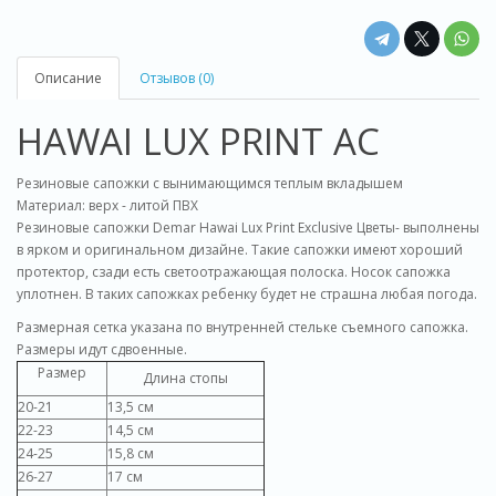
Описание
Отзывов (0)
HAWAI LUX PRINT AC
Резиновые сапожки с вынимающимся теплым вкладышем
Материал:
верх - литой ПВХ
Резиновые сапожки Demar Hawai Lux Print Exclusive Цветы- выполнены
в ярком и оригинальном дизайне. Такие сапожки имеют хороший
протектор, сзади есть светоотражающая полоска. Носок сапожка
уплотнен. В таких сапожках ребенку будет не страшна любая погода.
Размерная сетка указана по внутренней стельке съемного сапожка.
Размеры идут сдвоенные.
Размер
Длина стопы
20-21
13,5 см
22-23
14,5 см
24-25
15,8 см
26-27
17 см