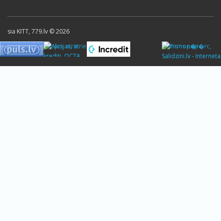
sia KITT, 779.lv © 2026
Akcijas, atrie
Pirms nop�rc,
krediti, OCTA,
Salidzini.lv - Interneta
Kasko,
veikali, Kuponi, OCTA
viesnicas, letas
kalkulators, KASKO
aviobiletes,
kalkulators, �trie
taksi, interneta
kred�ti
veikali