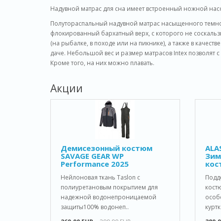
Надувной матрас для сна имеет встроенный ножной нас
Полутораспальный надувной матрас насыщенного темно-
флокированный бархатный верх, с которого не соскальз
(на рыбалке, в походе или на пикнике), а также в качест
даче. Небольшой вес и размер матрасов Intex позволят с
Кроме того, на них можно плавать.
Акции
Демисезонный костюм
ALA
SAVAGE GEAR WP
Зим
Performance 2025
кос
Нейлоновая ткань Taslon с
Подд
полиуретановым покрытием для
костю
надежной водонепроницаемой
особе
защиты100% водонеп..
куртк