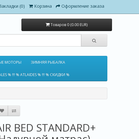
Закладки (0)
Корзина
Оформление заказа
Товаров 0 (0.00 EUR)
ЫЕ МОТОРЫ
ЗИМНЯЯ РЫБАЛКА
ALES % !!! % ATLAIDES % !!! % СКИДКИ %
AIR BED STANDARD+
(Надувной матрас)