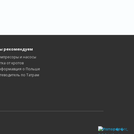
ы рекомендуем
омпресоры и насосы
тка от кротов
нформавция о Польше
теводитель по Татрам
Pirms nop�rc,