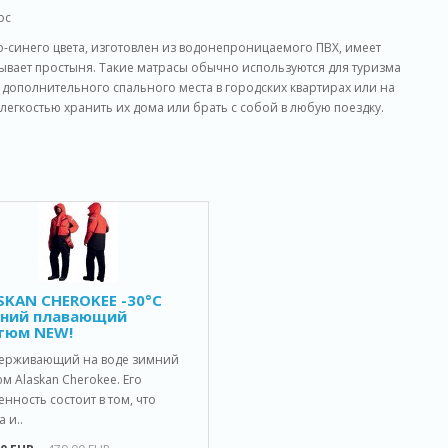
ос
синего цвета, изготовлен из водонепроницаемого ПВХ, имеет
ывает простыня. Такие матрасы обычно используются для туризма
ве дополнительного спального места в городских квартирах или на
 легкостью хранить их дома или брать с собой в любую поездку.
SKAN CHEROKEE -30°C
ний плавающий
тюм NEW!
ерживающий на воде зимний
м Alaskan Cherokee. Его
нность состоит в том, что
а и..