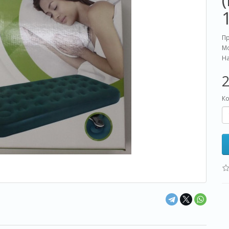
П
Мо
На
2
Ко