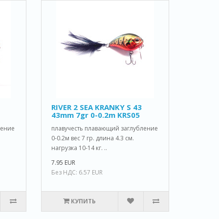
RIVER 2 SEA KRANKY S 43
43mm 7gr 0-0.2m KRS05
ление
плавучесть плавающий заглубление
0-0.2м вес 7 гр. длина 4.3 см.
нагрузка 10-14 кг. ..
7.95 EUR
Без НДС: 6.57 EUR
КУПИТЬ