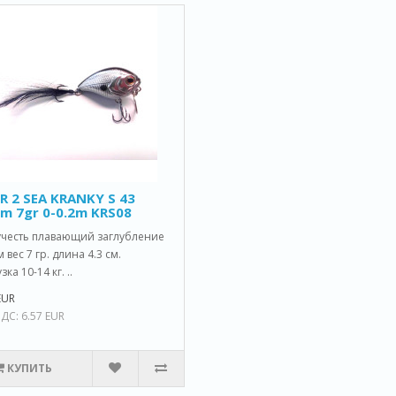
R 2 SEA KRANKY S 43
m 7gr 0-0.2m KRS08
учесть плавающий заглубление
м вес 7 гр. длина 4.3 см.
зка 10-14 кг. ..
EUR
ДС: 6.57 EUR
КУПИТЬ