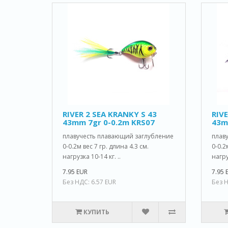
RIVER 2 SEA KRANKY S 43
RIVE
43mm 7gr 0-0.2m KRS07
43m
плавучесть плавающий заглубление
плав
0-0.2м вес 7 гр. длина 4.3 см.
0-0.2
нагрузка 10-14 кг. ..
нагру
7.95 EUR
7.95 
Без НДС: 6.57 EUR
Без Н
КУПИТЬ