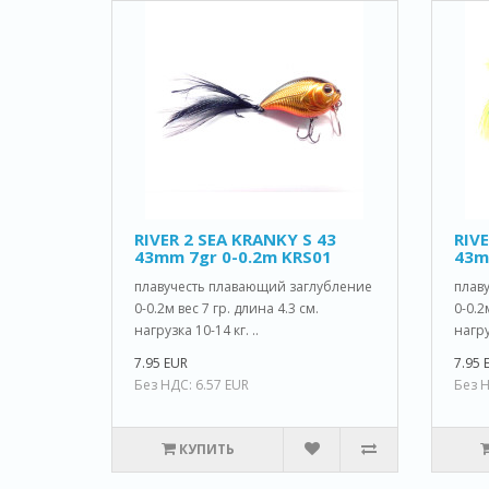
RIVER 2 SEA KRANKY S 43
RIVE
43mm 7gr 0-0.2m KRS01
43m
плавучесть плавающий заглубление
плав
0-0.2м вес 7 гр. длина 4.3 см.
0-0.2
нагрузка 10-14 кг. ..
нагру
7.95 EUR
7.95 
Без НДС: 6.57 EUR
Без Н
КУПИТЬ