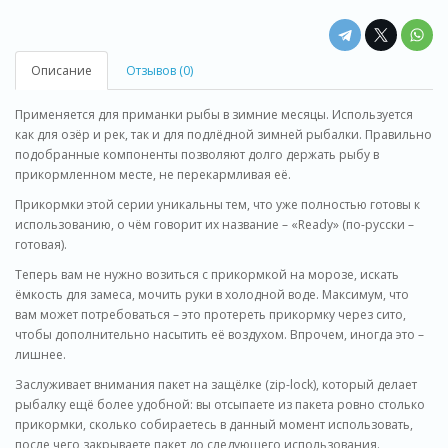
Описание
Отзывов (0)
Применяется для приманки рыбы в зимние месяцы. Используется
как для озёр и рек, так и для подлёдной зимней рыбалки. Правильно
подобранные компоненты позволяют долго держать рыбу в
прикормленном месте, не перекармливая её.
Прикормки этой серии уникальны тем, что уже полностью готовы к
использованию, о чём говорит их название – «Ready» (по-русски –
готовая).
Теперь вам не нужно возиться с прикормкой на морозе, искать
ёмкость для замеса, мочить руки в холодной воде. Максимум, что
вам может потребоваться – это протереть прикормку через сито,
чтобы дополнительно насытить её воздухом. Впрочем, иногда это –
лишнее.
Заслуживает внимания пакет на защёлке (zip-lock), который делает
рыбалку ещё более удобной: вы отсыпаете из пакета ровно столько
прикормки, сколько собираетесь в данный момент использовать,
после чего закрываете пакет до следующего использования.